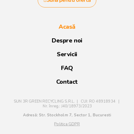
Acasă
Despre noi
Servicii
FAQ
Contact
SUN 3R GREEN RECYCLING S.R.L. | CUI: RO 48918934 |
Nr. înreg.: J40/18973/2023
Adresă: Str. Stockholm 7, Sector 1, Bucuresti
Politica GDPR