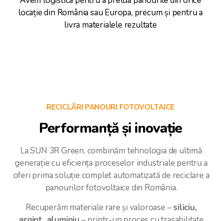
Avem logistica pentru a prelua panourile din orice
locație din România sau Europa, precum și pentru a
livra materialele rezultate
RECICLĂRI PANOURI FOTOVOLTAICE
Performanță
și
inovație
La SUN 3R Green, combinăm tehnologia de ultimă
generație cu eficiența proceselor industriale pentru a
oferi prima soluție complet automatizată de reciclare a
panourilor fotovoltaice din România.
Recuperăm materiale rare și valoroase –
siliciu,
argint, aluminiu
– printr-un proces cu trasabilitate